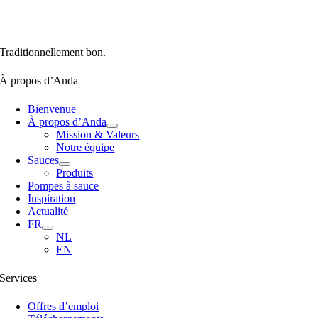
Traditionnellement bon.
À propos d’Anda
Bienvenue
À propos d’Anda
Mission & Valeurs
Notre équipe
Sauces
Produits
Pompes à sauce
Inspiration
Actualité
FR
NL
EN
Services
Offres d’emploi