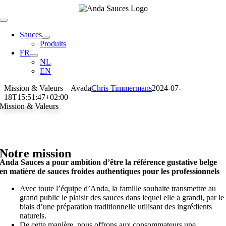
Skip
to
Toggle
content
Navigation
Sauces
Produits
FR
NL
EN
Mission & Valeurs – Avada
Chris Timmermans
2024-07-
18T15:51:47+02:00
Mission & Valeurs
Notre mission
Anda Sauces a pour ambition d’être la référence gustative belge
en matière de sauces froides authentiques pour les professionnels
Avec toute l’équipe d’Anda, la famille souhaite transmettre au
grand public le plaisir des sauces dans lequel elle a grandi, par le
biais d’une préparation traditionnelle utilisant des ingrédients
naturels.
De cette manière, nous offrons aux consommateurs une